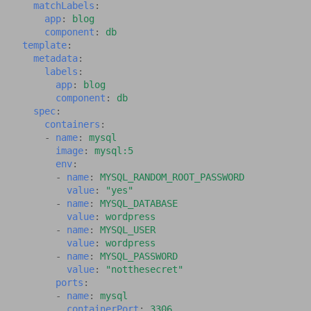
matchLabels
:
app
:
blog
component
:
db
template
:
metadata
:
labels
:
app
:
blog
component
:
db
spec
:
containers
:
-
name
:
mysql
image
:
mysql:5
env
:
-
name
:
MYSQL_RANDOM_ROOT_PASSWORD
value
:
"yes"
-
name
:
MYSQL_DATABASE
value
:
wordpress
-
name
:
MYSQL_USER
value
:
wordpress
-
name
:
MYSQL_PASSWORD
value
:
"notthesecret"
ports
:
-
name
:
mysql
containerPort
:
3306