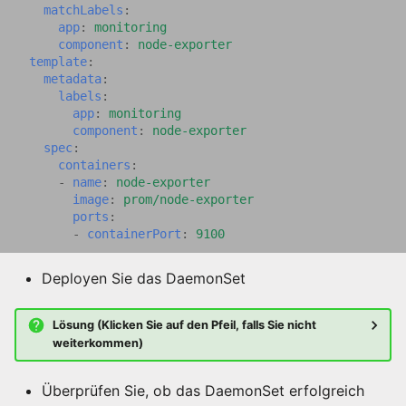
matchLabels
:
app
:
monitoring
component
:
node-exporter
template
:
metadata
:
labels
:
app
:
monitoring
component
:
node-exporter
spec
:
containers
:
-
name
:
node-exporter
image
:
prom/node-exporter
ports
:
-
containerPort
:
9100
Deployen Sie das DaemonSet
Lösung (Klicken Sie auf den Pfeil, falls Sie nicht
weiterkommen)
Überprüfen Sie, ob das DaemonSet erfolgreich