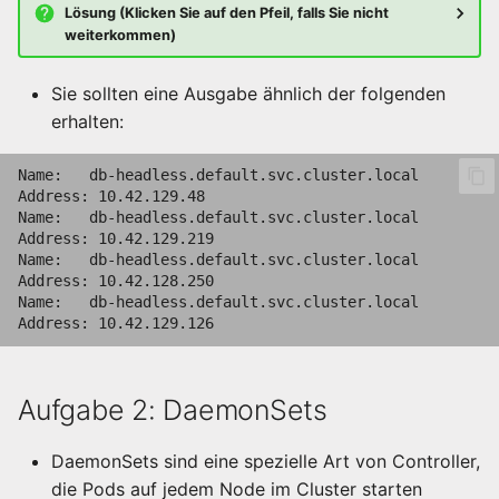
Lösung (Klicken Sie auf den Pfeil, falls Sie nicht
weiterkommen)
Sie sollten eine Ausgabe ähnlich der folgenden
erhalten:
Name:   db-headless.default.svc.cluster.local

Address: 10.42.129.48

Name:   db-headless.default.svc.cluster.local

Address: 10.42.129.219

Name:   db-headless.default.svc.cluster.local

Address: 10.42.128.250

Name:   db-headless.default.svc.cluster.local

Aufgabe 2: DaemonSets
DaemonSets sind eine spezielle Art von Controller,
die Pods auf jedem Node im Cluster starten