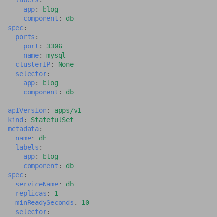
labels
:
app
:
blog
Orchestrierung
component
:
db
spec
:
Fortgeschrittene
ports
:
Netzwerke
-
port
:
3306
name
:
mysql
clusterIP
:
None
selector
:
app
:
blog
component
:
db
---
apiVersion
:
apps/v1
kind
:
StatefulSet
metadata
:
name
:
db
labels
:
app
:
blog
component
:
db
spec
:
serviceName
:
db
replicas
:
1
minReadySeconds
:
10
selector
: