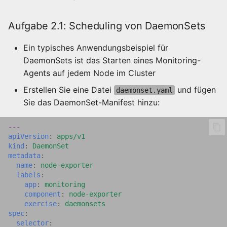
Aufgabe 2.1: Scheduling von DaemonSets
Ein typisches Anwendungsbeispiel für
DaemonSets ist das Starten eines Monitoring-
Agents auf jedem Node im Cluster
Erstellen Sie eine Datei
und fügen
daemonset.yaml
Sie das DaemonSet-Manifest hinzu:
---
apiVersion
:
apps/v1
kind
:
DaemonSet
metadata
:
name
:
node-exporter
labels
:
app
:
monitoring
component
:
node-exporter
exercise
:
daemonsets
spec
:
selector
: