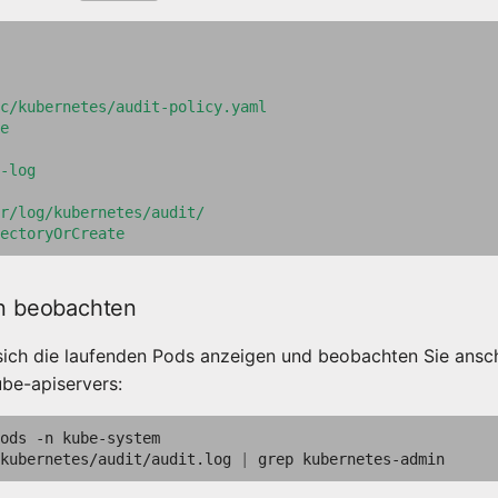
c/kubernetes/audit-policy.yaml
e
-log
r/log/kubernetes/audit/
ectoryOrCreate
en beobachten
sich die laufenden Pods anzeigen und beobachten Sie ansc
be-apiservers:
ods
-n
kube-system

kubernetes/audit/audit.log
|
grep