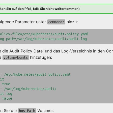
ken Sie auf den Pfeil, falls Sie nicht weiterkommen)
olgende Parameter unter
hinzu:
command:
olicy-file=/etc/kubernetes/audit-policy.yaml
og-path=/var/log/kubernetes/audit/audit.log
 die Audit Policy Datei und das Log-Verzeichnis in den Con
de
hinzufügen:
volumeMounts
:
/etc/kubernetes/audit-policy.yaml
it
true
:
/var/log/kubernetes/audit/
it-log
false
en Sie die
Volumes:
hostPath