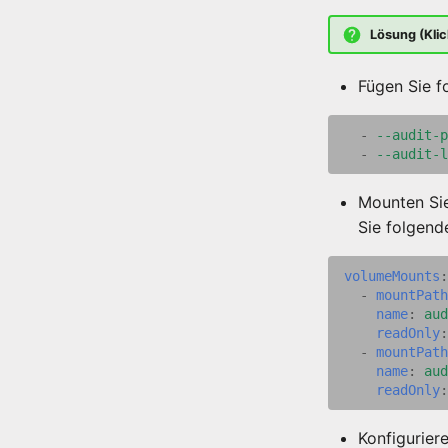
Lösung (Klic
Fügen Sie f
-
--audit-p
-
--audit-l
Mounten Sie
Sie folgen
volumeMounts
:
-
mountPath
name
:
aud
readOnly
:
-
mountPath
name
:
aud
readOnly
:
Konfigurier