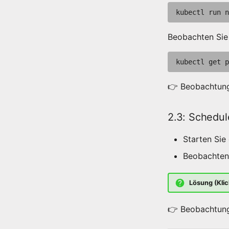
kubectl
run
n
Beobachten Sie
kubectl
get
👉 Beobachtung
2.3: Schedul
Starten Sie
Beobachten
Lösung (Klic
👉 Beobachtung