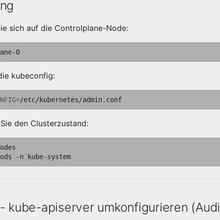
ung
ie sich auf die Controlplane-Node:
die kubeconfig:
NFIG
=
Sie den Clusterzustand:
odes

ods
-n
- kube-apiserver umkonfigurieren (Audi