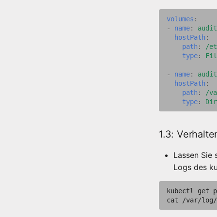
volumes
:
-
name
:
audit
hostPath
:
path
:
/et
type
:
Fil
-
name
:
audit
hostPath
:
path
:
/va
type
:
Dir
1.3: Verhalt
Lassen Sie 
Logs des ku
kubectl
get
p
cat
/var/log/