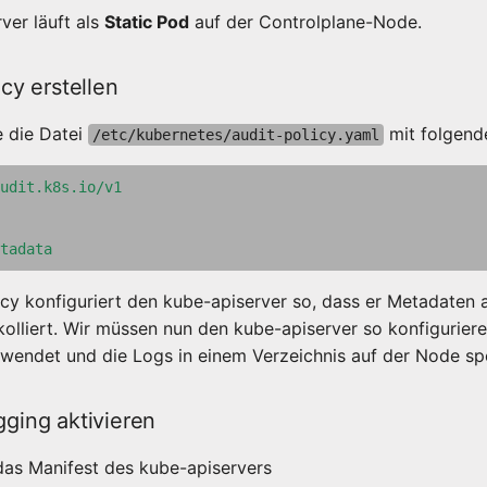
ver läuft als
Static Pod
auf der Controlplane-Node.
icy erstellen
e die Datei
mit folgende
/etc/kubernetes/audit-policy.yaml
udit.k8s.io/v1
tadata
icy konfiguriert den kube-apiserver so, dass er Metadaten a
olliert. Wir müssen nun den kube-apiserver so konfiguriere
rwendet und die Logs in einem Verzeichnis auf der Node sp
gging aktivieren
das Manifest des kube-apiservers