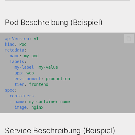
Pod Beschreibung (Beispiel)
apiVersion
:
v1
kind
:
Pod
metadata
:
name
:
my-pod
labels
:
my-label
:
my-value
app
:
web
environment
:
production
tier
:
frontend
spec
:
containers
:
-
name
:
my-container-name
image
:
nginx
Service Beschreibung (Beispiel)