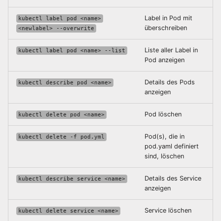
Orchestrierung
Label in Pod
mit
kubectl label pod <name>
überschreiben
<newlabel> --overwrite
Fortgeschrittene
Netzwerke
Liste aller Label in
kubectl label pod <name> --list
Pod
anzeigen
Details des Pods
kubectl describe pod <name>
anzeigen
Pod
löschen
kubectl delete pod <name>
Pod(s), die in
kubectl delete -f pod.yml
pod.yaml definiert
sind, löschen
Details des Service
kubectl describe service <name>
anzeigen
Service
löschen
kubectl delete service <name>